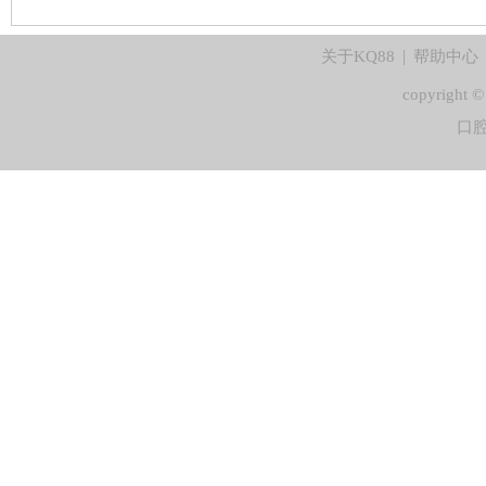
|
关于KQ88
帮助中心
copyright ©
口